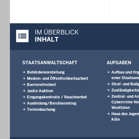
IM ÜBERBLICK
Justiz-Portal im Überblick:
INHALT
STAATSANWALTSCHAFT
AUFGABEN
Behördenvorstellung
Aufbau und Org
einer Staatsan
Medien- und Öffentlichkeitsarbeit
Straf- und Buß
Barrierefreiheit
Zuständigkeits
Justiz-Auktion
Zentral- und A
Eingangskontrolle / Rauchverbot
Cybercrime No
Ausbildung/Berufseinstieg
Westfalen
Terminbuchung
Haus des Jugen
Köln