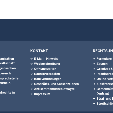
KONTAKT
RECHTS-I
anisation
E-Mail - Hinweis
Formulare
waltschaft
Wegbeschreibung
Zeugen
geldsachen
Öffnungszeiten
Gesetze (
bereich
Nachtbriefkasten
Rechtspre
nsprechstelle
Bankverbindungen
Online-Ver
rdrhein-
Geschäfts- und Kassenzeichen
Elektronis
Antisemitismusbeauftragte
Gemeinnütz
drechts in
(Antrag)
Impressum
Straf- und
Streitschl