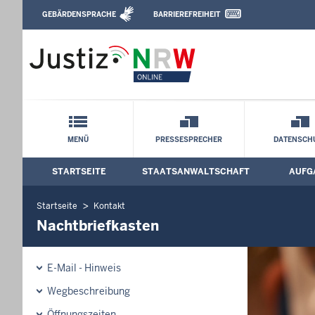
Direkt zum Inhalt
GEBÄRDENSPRACHE
BARRIEREFREIHEIT
Leichte Sprache, Gebärdensprachenvideo u
Staatsanwaltschaft Köln: Nachtbriefkas
Schnellnavigation mit Volltext-Suche
MENÜ
PRESSESPRECHER
DATENSCH
STARTSEITE
STAATSANWALTSCHAFT
AUFG
Hauptmenü: Hauptnavigation
Startseite
Kontakt
Nachtbriefkasten
E-Mail - Hinweis
Wegbeschreibung
Öffnungszeiten