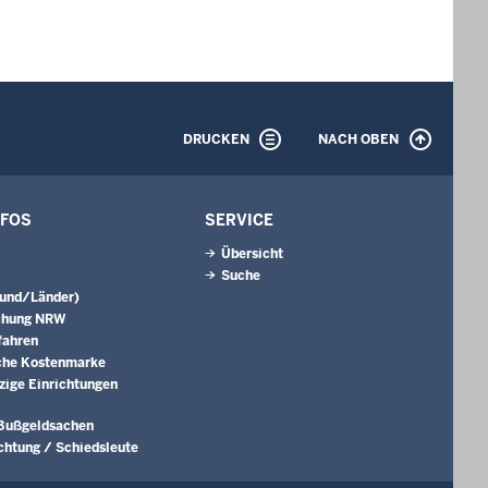
DRUCKEN
NACH OBEN
NFOS
SERVICE
Übersicht
Suche
Bund/Länder)
chung NRW
fahren
che Kostenmarke
ige Einrichtungen
 Bußgeldsachen
ichtung / Schiedsleute